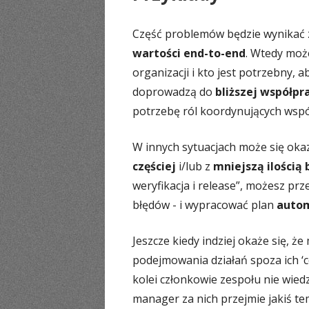
Część problemów będzie wynikać z 
wartości end-to-end
. Wtedy mo
organizacji i kto jest potrzebny,
doprowadzą do
bliższej współpr
potrzebę ról koordynujących wsp
W innych sytuacjach może się oka
częściej
i/lub z
mniejszą ilością
weryfikacja i release”, możesz pr
błędów - i wypracować plan
autom
Jeszcze kiedy indziej okaże się, ż
podejmowania działań spoza ich ‘c
kolei członkowie zespołu nie wiedz
manager za nich przejmie jakiś te