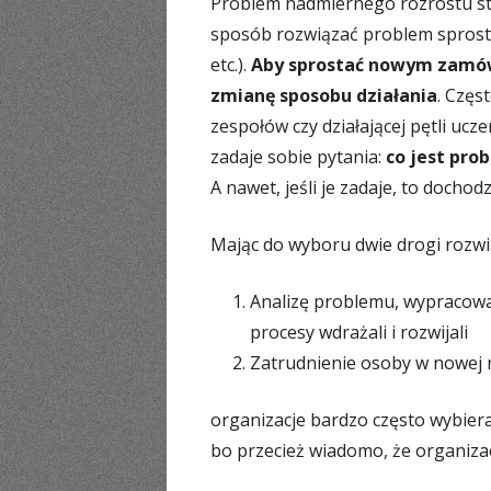
Problem nadmiernego rozrostu str
sposób rozwiązać problem sprost
etc.).
Aby sprostać nowym zamów
zmianę sposobu działania
. Częs
zespołów czy działającej pętli uc
zadaje sobie pytania:
co jest pro
A nawet, jeśli je zadaje, to docho
Mając do wyboru dwie drogi rozw
Analizę problemu, wypracowa
procesy wdrażali i rozwijali
Zatrudnienie osoby w nowej r
organizacje bardzo często wybieraj
bo przecież wiadomo, że organiza