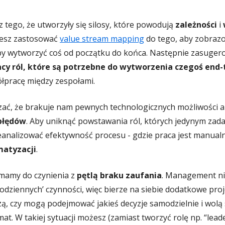
tego, że utworzyły się silosy, które powodują
zależności
i
żesz zastosować
value stream mapping
do tego, aby zobrazo
 aby wytworzyć coś od początku do końca. Następnie zasuger
acy ról, które są potrzebne do wytworzenia czegoś end-
ółpracę między zespołami.
zać, że brakuje nam pewnych technologicznych możliwości 
 błędów
. Aby uniknąć powstawania ról, których jedynym za
zeanalizować efektywność procesu - gdzie praca jest manualn
atyzacji
.
e mamy do czynienia z
pętlą braku zaufania
. Management ni
odziennych’ czynności, więc bierze na siebie dodatkowe proje
ą, czy mogą podejmować jakieś decyzje samodzielnie i wolą si
mat. W takiej sytuacji możesz (zamiast tworzyć rolę np. “le