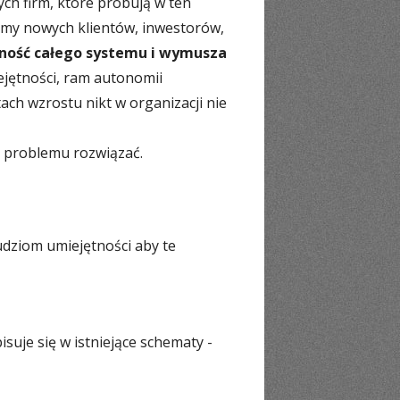
ch firm, które próbują w ten
amy nowych klientów, inwestorów,
ność całego systemu i wymusza
ejętności, ram autonomii
ch wzrostu nikt w organizacji nie
go problemu rozwiązać.
dziom umiejętności aby te
isuje się w istniejące schematy -