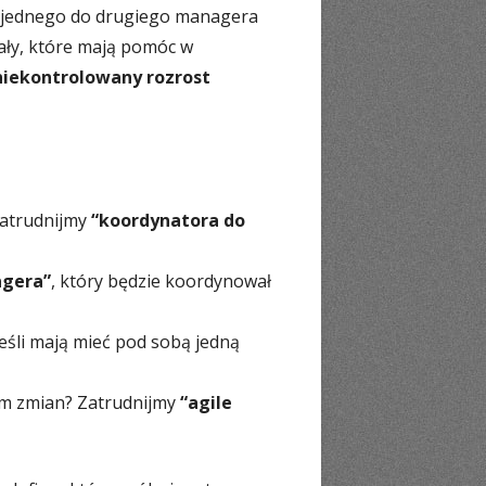
d jednego do drugiego managera
iały, które mają pomóc w
niekontrolowany rozrost
Zatrudnijmy
“koordynatora do
agera”
, który będzie koordynował
jeśli mają mieć pod sobą jedną
tam zmian? Zatrudnijmy
“agile