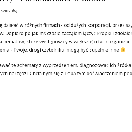
Choroby organizacji (1/7) – Rozdmuchana struktura
Skomentuj
ję działać w różnych firmach - od dużych korporacji, przez s
w. Dopiero po jakimś czasie zacząłem łączyć kropki i zdołał
chematów, które występowały w większości tych organizacji.
enia - Twoje, drogi czytelniku, mogą być zupełnie inne
awać te schematy z wyprzedzeniem, diagnozować ich źródła
h narzędzi. Chciałbym się z Tobą tym doświadczeniem podzie