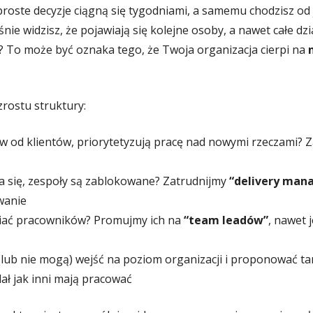
roste decyzje ciągną się tygodniami, a samemu chodzisz o
ie widzisz, że pojawiają się kolejne osoby, a nawet całe dz
? To może być oznaka tego, że Twoja organizacja cierpi na
rostu struktury:
w od klientów, priorytetyzują pracę nad nowymi rzeczami? 
 się, zespoły są zablokowane? Zatrudnijmy
“delivery man
owanie
iać pracowników? Promujmy ich na
“team leadów”
, nawet 
 (lub nie mogą) wejść na poziom organizacji i proponować 
lał jak inni mają pracować