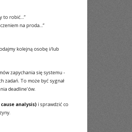
y to robić…”
szczeniem na proda…”
 dodajmy kolejną osobę i/lub
mów zapychania się systemu -
nych zadań. To może być sygnał
ania deadline'ów.
 cause analysis)
i sprawdzić co
czyny.