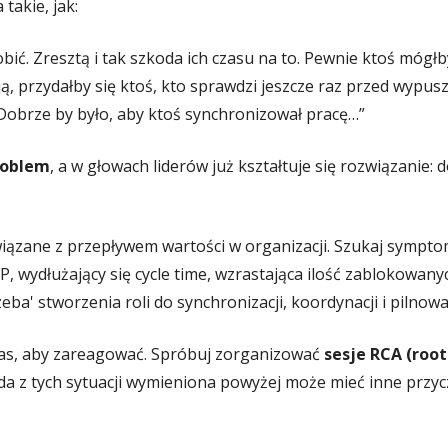
 takie, jak:
bić. Zresztą i tak szkoda ich czasu na to. Pewnie ktoś mógłb
ją, przydałby się ktoś, kto sprawdzi jeszcze raz przed wypu
 Dobrze by było, aby ktoś synchronizował pracę…”
problem
, a w głowach liderów już kształtuje się rozwiązanie:
ązane z przepływem wartości w organizacji. Szukaj sympto
WIP, wydłużający się cycle time, wzrastająca ilość zablokowa
rzeba' stworzenia roli do synchronizacji, koordynacji i pilnow
czas, aby zareagować. Spróbuj zorganizować
sesje RCA (root
da z tych sytuacji wymieniona powyżej może mieć inne przy