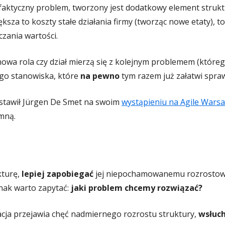
aktyczny problem, tworzony jest dodatkowy element strukt
iększa to koszty stałe działania firmy (tworząc nowe etaty), t
czania wartości.
 nowa rola czy dział mierzą się z kolejnym problemem (któreg
go stanowiska, które
na pewno
tym razem już załatwi spr
stawił Jürgen De Smet na swoim
wystąpieniu na Agile Wars
 mną.
turę,
lepiej zapobiegać
jej niepochamowanemu rozrostowi.
dnak warto zapytać:
jaki problem chcemy rozwiązać?
acja przejawia chęć nadmiernego rozrostu struktury,
wsłuch