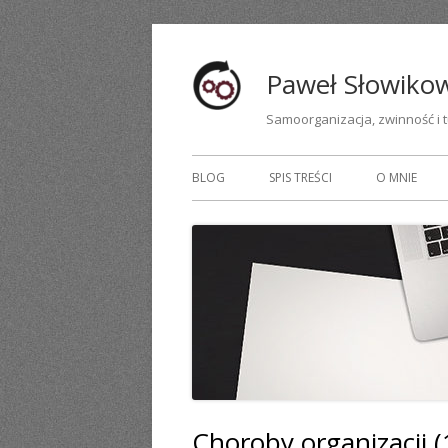
Przeskocz
do
Paweł Słowikow
treści
Samoorganizacja, zwinność i 
Menu
BLOG
SPIS TREŚCI
O MNIE
główne
Choroby organizacji 