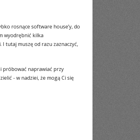
zybko rosnące software house’y, do
em wyodrębnić kilka
 I tutaj muszę od razu zaznaczyć,
 i próbować naprawiać przy
lić - w nadziei, że mogą Ci się