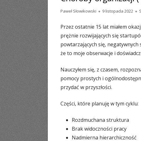
Autor
Opublikowano
Paweł Słowikowski
9 listopada 2022
Przez ostatnie 15 lat miałem okaz
prężnie rozwijających się startupó
powtarzających się, negatywnych s
że to moje obserwacje i doświadcz
Nauczyłem się, z czasem, rozpozn
pomocy prostych i ogólnodostępnyc
przydać w przyszłości.
Części, które planuję w tym cyklu:
Rozdmuchana struktura
Brak widoczności pracy
Nadmierna hierarchiczność