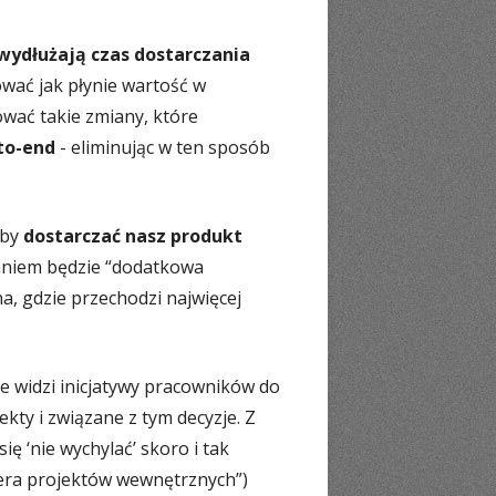
wydłużają czas dostarczania
wać jak płynie wartość w
ować takie zmiany, które
to-end
- eliminując w ten sposób
aby
dostarczać nasz produkt
daniem będzie “dodatkowa
a, gdzie przechodzi najwięcej
e widzi inicjatywy pracowników do
kty i związane z tym decyzje. Z
ę ‘nie wychylać’ skoro i tak
adera projektów wewnętrznych”)