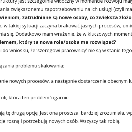
uktury jest szczególnie widoczny w momencie rozwoju mały
ania zwiększonemu zapotrzebowaniu na ich usługi (czyli m
ieniom, zatrudniane są nowe osoby, co zwiększa złożo
to w takiej sytuacji zaczyna brakować jasnych procesów, umi
zenia się. Dodatkowo mam wrażenie, że w kluczowych momenta
blemem, który ta nowa rola/osoba ma rozwiązać?
dzi do wniosku, że ‘szeregowi pracownicy’ nie są w stanie te
iązania problemu skalowania:
nie nowych procesów, a następnie dostarczenie obecnym lu
oli, która ten problem ‘ogarnie’
ą tę drugą opcję. Jest ona prostsza, bardziej zrozumiała, wp
cje rosną i potrzebują nowych osób. Wszyscy tak robią.